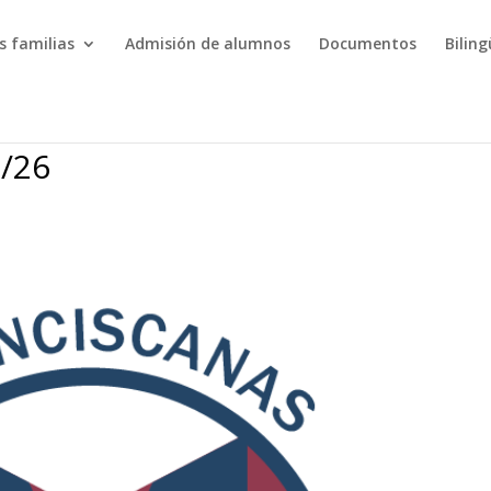
s familias
Admisión de alumnos
Documentos
Bilin
5/26